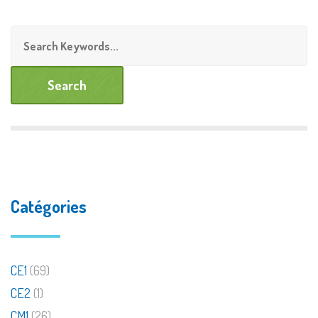
Catégories
CE1
(69)
CE2
(1)
CM1
(26)