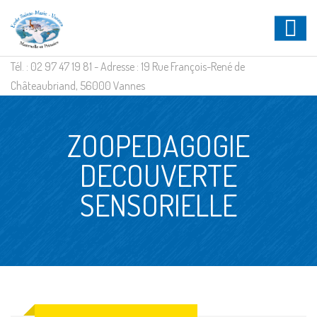
Tél. : 02 97 47 19 81 - Adresse : 19 Rue François-René de
Châteaubriand, 56000 Vannes
ZOOPEDAGOGIE
DECOUVERTE
SENSORIELLE