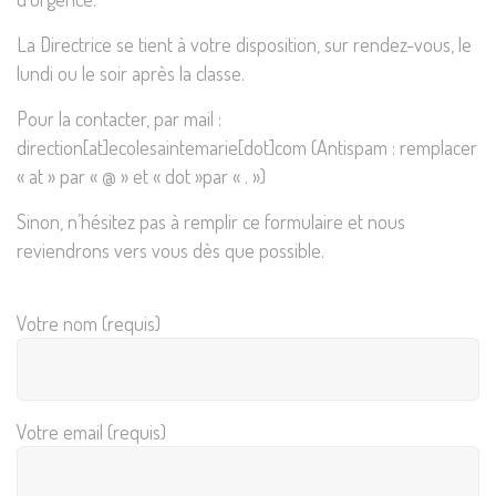
La Directrice se tient à votre disposition, sur rendez-vous, le
lundi ou le soir après la classe.
Pour la contacter, par mail :
direction[at]ecolesaintemarie[dot]com (Antispam : remplacer
« at » par « @ » et « dot »par « . »)
Sinon, n’hésitez pas à remplir ce formulaire et nous
reviendrons vers vous dès que possible.
Votre nom (requis)
Votre email (requis)