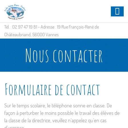
Tél. : 02 97 47 19 81 - Adresse : 19 Rue François-René de
Châteaubriand, 56000 Vannes
Nous contacter
Formulaire de contact
Sur le temps scolaire, le téléphone sonne en classe. De
façon à perturber le moins possible le travail des élèves de
la classe de la directrice, veuillez n’appelez qu’en cas
d’urgence.