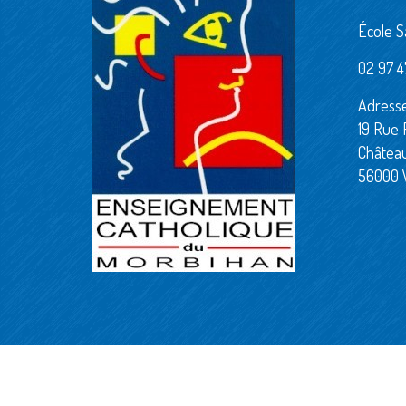
École S
02 97 47
Adresse
19 Rue 
Châtea
56000 