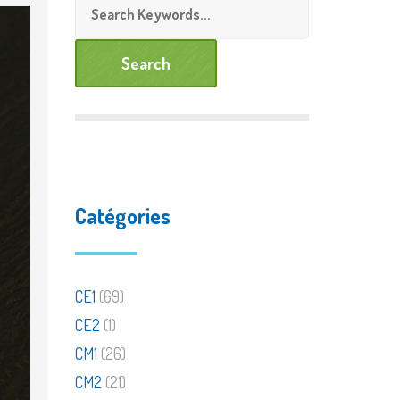
de personnalisée
Documents à télécharger
Catégories
CE1
(69)
CE2
(1)
CM1
(26)
CM2
(21)