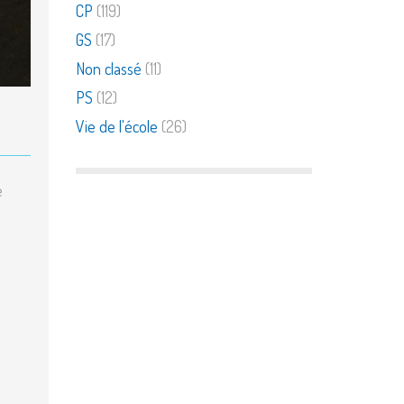
CP
(119)
GS
(17)
Non classé
(11)
PS
(12)
Vie de l'école
(26)
e