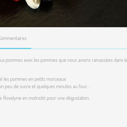
Commentaires
es aux pommes avec les pommes que nous avions ramassées dans l
pé les pommes en petits morceaux
r, un peu de sucre et quelques minutes au four…
de Roselyne en motricité pour une dégustation.