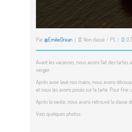
Par
@EmilieDrean
Non classé
/
PS
0 
Avant les vacances, nous avons fait des tart
verger.
Après avoir lavé nos mains, nous avons décou
et nous les avons posés sur la tarte. Pour fini
Après la sieste, nous avons retrouvé la classe 
Voici quelques photos: