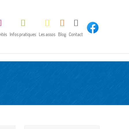
vités
Infos pratiques
Les assos
Blog
Contact
tivités du midi
Horaires
APEL
bliothèque
Inscription
OGEC
rrainage de lecture
Garderie / études
tivités sportives
Cantine
rties diverses
Assurance scolaire