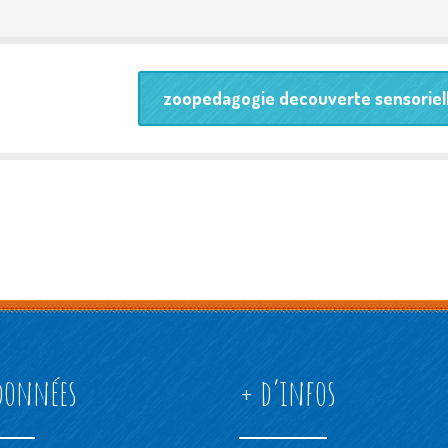
zoopedagogie decouverte sensoriel
données
+ d’infos