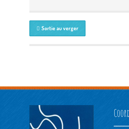
Sortie au verger
Coor