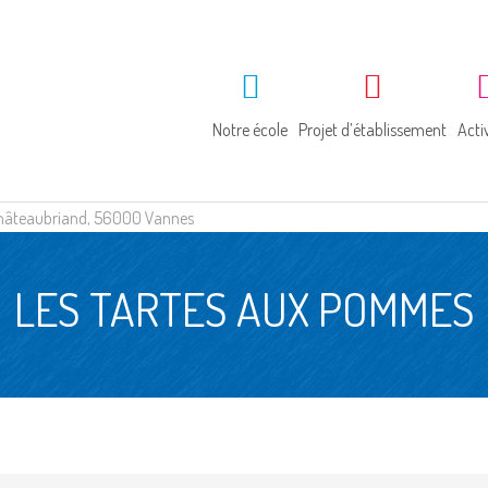
Notre école
Projet d’établissement
Acti
e Châteaubriand, 56000 Vannes
Géographie
Projet éducatif
Ac
LES TARTES AUX POMMES
Histoire
La pastorale
Bi
Visite guidée
L’anglais
Pa
Ac
So