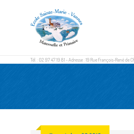
Tél. : 02 97 47 19 81 - Adresse : 19 Rue François-René d