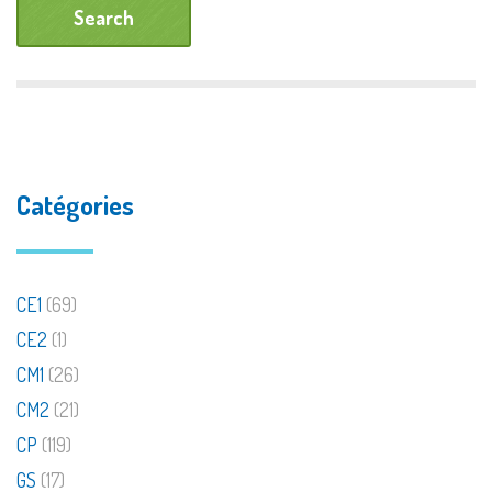
Catégories
CE1
(69)
CE2
(1)
CM1
(26)
CM2
(21)
CP
(119)
GS
(17)