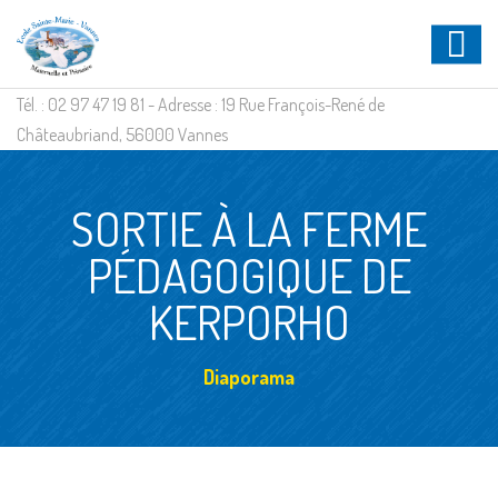
Tél. : 02 97 47 19 81 - Adresse : 19 Rue François-René de
Châteaubriand, 56000 Vannes
SORTIE À LA FERME
PÉDAGOGIQUE DE
KERPORHO
Diaporama