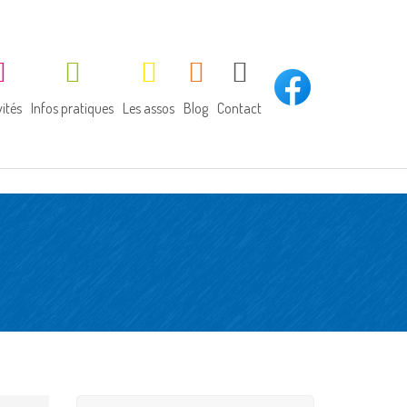
vités
Infos pratiques
Les assos
Blog
Contact
tivités du midi
Horaires
APEL
bliothèque
Inscription
OGEC
rrainage de lecture
Garderie / études
tivités sportives
Cantine
rties diverses
Assurance scolaire