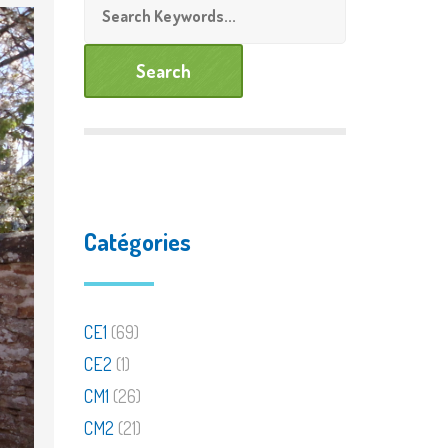
de personnalisée
Documents à télécharger
Catégories
CE1
(69)
CE2
(1)
CM1
(26)
CM2
(21)