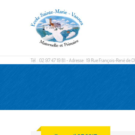
Tél. : 02 97 47 19 81 - Adresse : 19 Rue François-René d