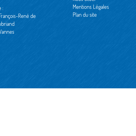
Mentions Légales
 :
Plan du site
François-René de
ubriand
Vannes
ervés. Réalisation :
E-Dilik