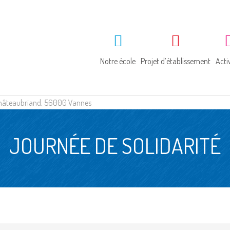
Notre école
Projet d’établissement
Acti
e Châteaubriand, 56000 Vannes
Géographie
Projet éducatif
Ac
JOURNÉE DE SOLIDARITÉ
Histoire
La pastorale
Bi
Visite guidée
L’anglais
Pa
Ac
So