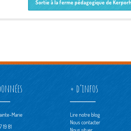
Sortie à la ferme pédagogique de Kerpor
données
+ d’infos
ainte-Marie
Lire notre blog
Nous contacter
 19 81
Nous situer