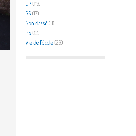
CP
(119)
GS
(17)
Non classé
(11)
PS
(12)
Vie de l'école
(26)