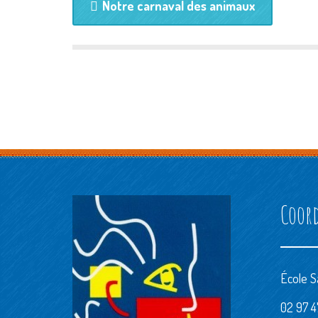
Notre carnaval des animaux
Coor
École S
02 97 47