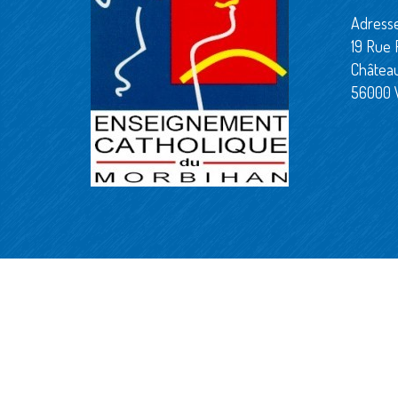
Adresse
19 Rue 
Châtea
56000 
© 2016-2025 | École Sainte-Marie - Tous droits rés