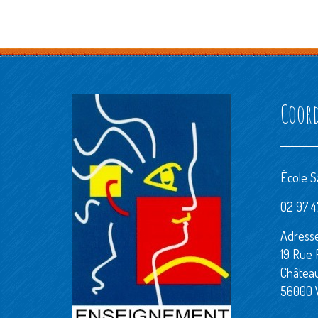
Coor
École S
02 97 47
Adresse
19 Rue 
Châtea
56000 