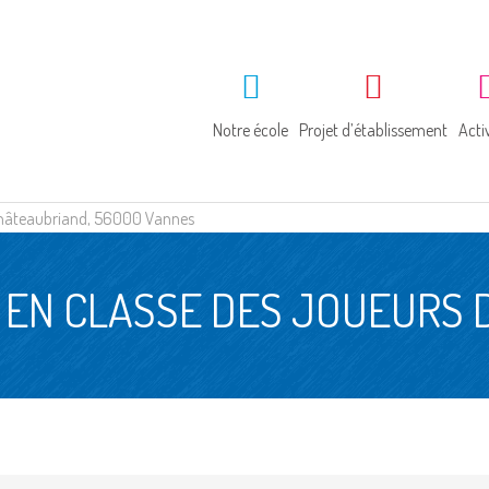
Notre école
Projet d’établissement
Acti
e Châteaubriand, 56000 Vannes
Géographie
Projet éducatif
Ac
E EN CLASSE DES JOUEURS 
Histoire
La pastorale
Bi
Visite guidée
L’anglais
Pa
Ac
So