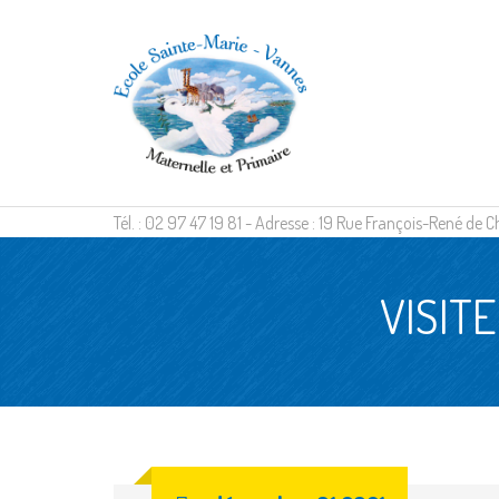
Tél. : 02 97 47 19 81 - Adresse : 19 Rue François-René d
VISIT