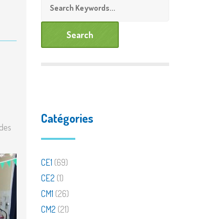
de personnalisée
Documents à télécharger
Catégories
 des
CE1
(69)
CE2
(1)
CM1
(26)
CM2
(21)