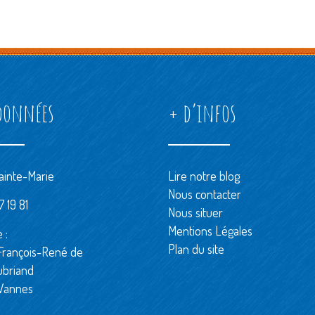
données
+ d’infos
ainte-Marie
Lire notre blog
Nous contacter
 19 81
Nous situer
Mentions Légales
 :
Plan du site
François-René de
ubriand
Vannes