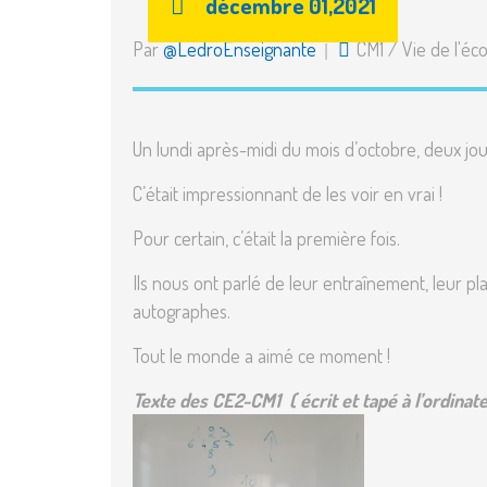
décembre 01,2021
Par
@LedroEnseignante
CM1
/
Vie de l'éco
Un lundi après-midi du mois d’octobre, deux jo
C’était impressionnant de les voir en vrai !
Pour certain, c’était la première fois.
Ils nous ont parlé de leur entraînement, leur p
autographes.
Tout le monde a aimé ce moment !
Texte des CE2-CM1
( écrit et tapé à l’ordina
t