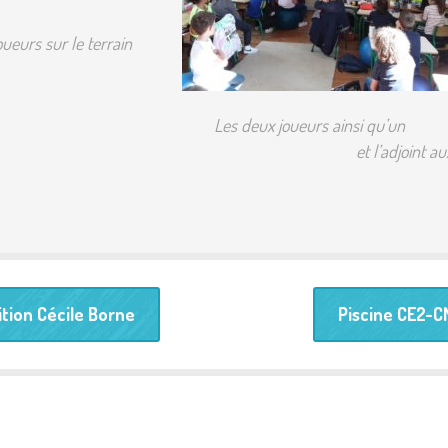
ueurs sur le terrain
eurs ainsi qu’un
fédération et l’adjoint au
tion Cécile Borne
Piscine CE2-C