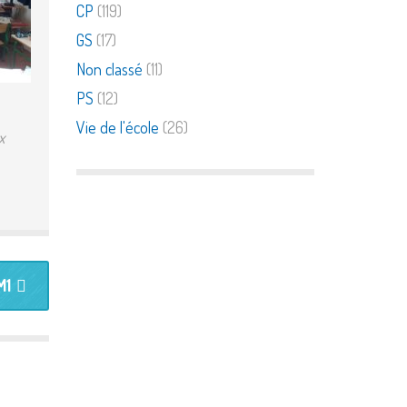
CP
(119)
GS
(17)
Non classé
(11)
PS
(12)
Vie de l'école
(26)
x
M1