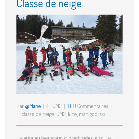
Classe de neige
Par
@Marie
CM2
0 Commentaires
classe de neige
,
CM2
,
luge
,
manigod
,
ski
Il y aura eu beaucoup d’incertitudes, jusqu’au