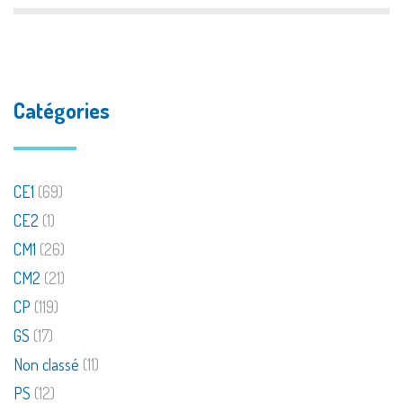
Catégories
CE1
(69)
CE2
(1)
CM1
(26)
CM2
(21)
CP
(119)
GS
(17)
Non classé
(11)
PS
(12)