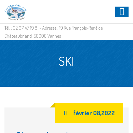
Tél. : 02 97 47 19 81 - Adresse : 19 Rue François-René de
Châteaubriand, 56000 Vannes
SKI
février 08,2022