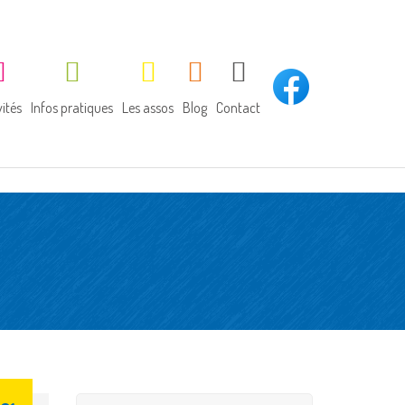
vités
Infos pratiques
Les assos
Blog
Contact
tivités du midi
Horaires
APEL
bliothèque
Inscription
OGEC
rrainage de lecture
Garderie / études
tivités sportives
Cantine
rties diverses
Assurance scolaire