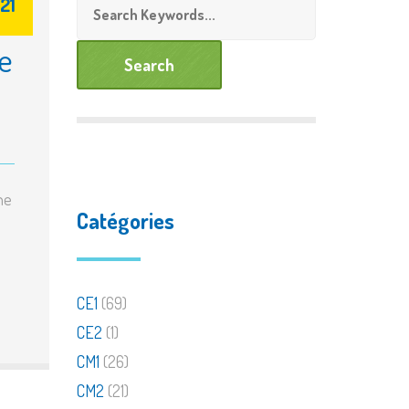
21
de personnalisée
Documents à télécharger
e
ne
Catégories
CE1
(69)
CE2
(1)
CM1
(26)
CM2
(21)