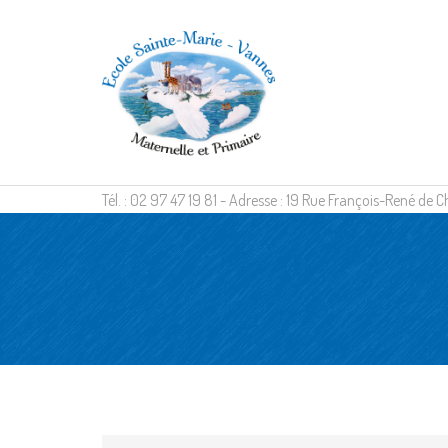
Tél. : 02 97 47 19 81 - Adresse : 19 Rue François-René d