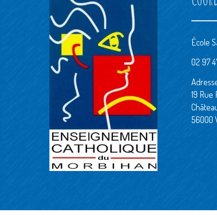
École S
02 97 47
Adresse
19 Rue 
Châtea
56000 