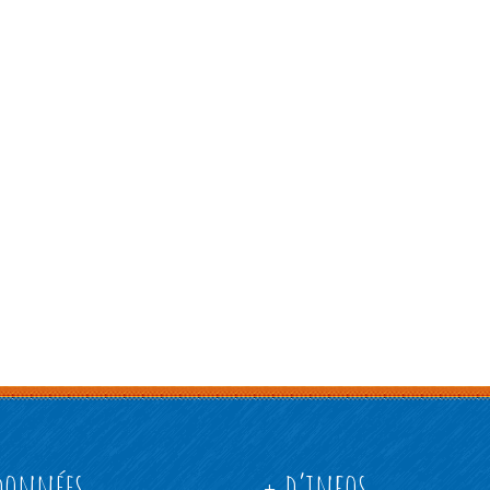
données
+ d’infos