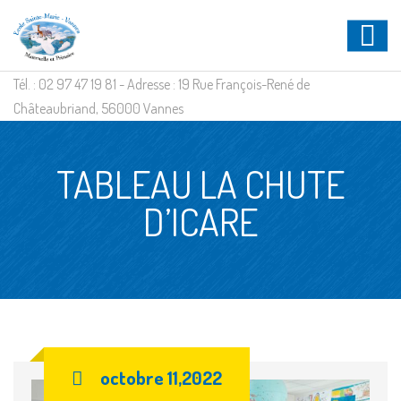
Tél. : 02 97 47 19 81 - Adresse : 19 Rue François-René de
Châteaubriand, 56000 Vannes
TABLEAU LA CHUTE
D’ICARE
octobre 11,2022