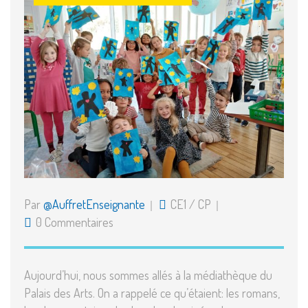
Par
@AuffretEnseignante
CE1
/
CP
0 Commentaires
Aujourd’hui, nous sommes allés à la médiathèque du
Palais des Arts. On a rappelé ce qu’étaient: les romans,