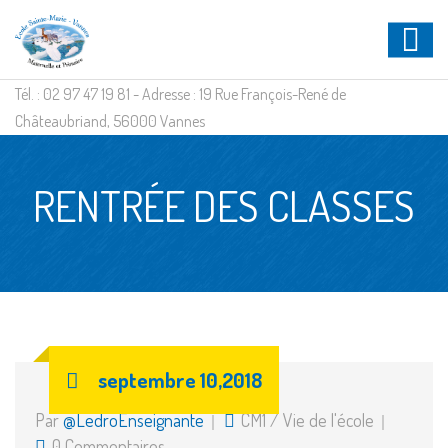
Tél. : 02 97 47 19 81 - Adresse : 19 Rue François-René de
Châteaubriand, 56000 Vannes
RENTRÉE DES CLASSES
septembre 10,2018
Par
@LedroEnseignante
CM1
/
Vie de l'école
0 Commentaires