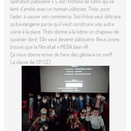
opération pâtisserie ». C’est l’histoire de lutins qui se
lient d’amitié avec un humain pâtissier, Théo, pour
l’aider à sauver son commerce. Son frère veut détruire
sa boulangerie parce qu’il veut construire une autre
usine à la place. Théo donne à la lutine un chapeau de
cuisinier doré. Elle veut devenir pâtissière. Nous avons
trouvé que le film était « MEGA bien »!!!
Ça nous donne envie de faire des gâteaux ce soir!!!
La classe de CP/CE1