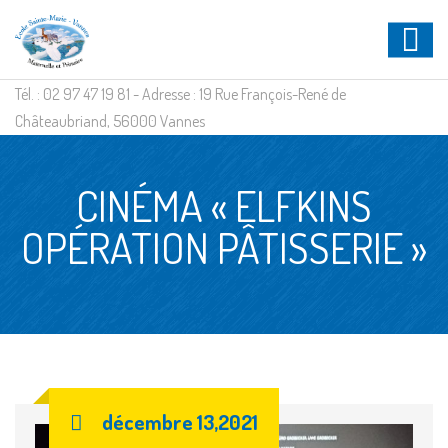
Tél. : 02 97 47 19 81 - Adresse : 19 Rue François-René de
Châteaubriand, 56000 Vannes
CINÉMA « ELFKINS
OPÉRATION PÂTISSERIE »
décembre 13,2021