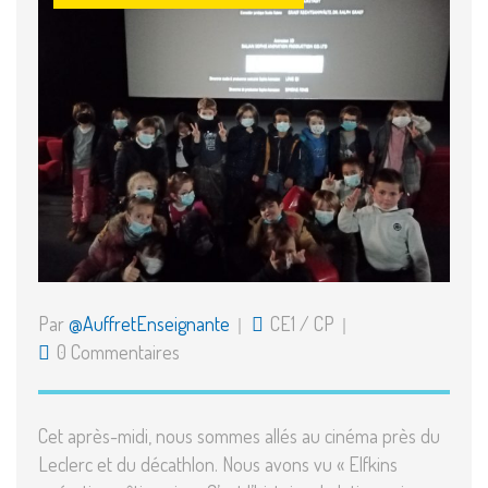
Par
@AuffretEnseignante
CE1
/
CP
0 Commentaires
Cet après-midi, nous sommes allés au cinéma près du
Leclerc et du décathlon. Nous avons vu « Elfkins