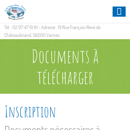
Tél. : 02 97 47 19 81 - Adresse : 19 Rue François-René de
Châteaubriand, 56000 Vannes
Documents à
télécharger
Inscription
Documents nécessaires à